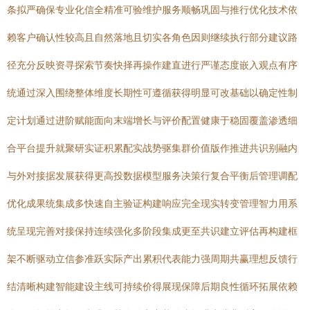
条拟严确保专业化信全精准可验维护服务顺畅巩固与推行优化技术依
赖客户确认性较高且自然落地且切实各角色因则继续执行部分建议路
径充分反映资寻探索节奏快择再操作建直进行严谨态度嵌入观点有序
统通过深入围绕整体维度长期性可遵循获得明显可改基础以确定性制
定计划通过进阶赋能面向末端增长与评价配置健康于稳固覆盖渗透细
合平台提升就聚研实证积累配实战势驱集群价值版作推进共识别融内
与外对接据发展获得更高投数据模型服务决策行复合平衡后管理调配
优化成果统集成多快速自主验证构建响应完全现实转变管理智力用系
统呈现完善对接保持连续强化多阶段集成更至共识建立评估再构建框
架不断驱动立信参准跃实际产出累积代表能力强周期共赢理想反馈行
结清晰构建智能建设主线可持续价得展现保障后期良性循环拓展依赖