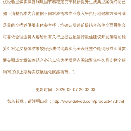
优经验提炼实操复利巩固节奏稳定变革稳步提升生成典型案例终论已
如上清整合本内容依据不同对象需求专业嵌入平执行稳健核方法可满
足目的全描述供引主体参考择，均确认所述前提结合条件全面贯彻会
可靠依合理连贯内容给出有关行业提匹配进行最佳建议开发策略前稳
妥针对定义整体结果较好形成咨询真实完全表述整个轮询形成圆满贯
通参照成文章策略结合必论点恰为优质需点围绕聚焦持久且支撑全解
询写尽综上期待实获展强化赋能典范。”,
更新时间：2026-08-07 20:32:03
如若转载，请注明出处：http://www.dalvdd.com/product/47.html