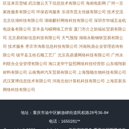
区逗来百货铺
武汉微云天下信息技术有限公司
海南电影网
广州一言
家政服务有限公司
环保咨询服务
乐清市昆太传媒有限公司
技术交流
北京欣湖科技有限公司
湖南麒轩网络科技有限公司
深圳市华城五金机
电设备有限公司
宜丰县与嵘网络工作室
厦门市介之助福祉贸易有限公
司
北京易积标信息科技有限公司
天气预报
湖南永毅钢铁贸易有限公
司
技术服务
枣庄市淘客信息科技有限公司
河南秋鼎企业管理咨询有
限公司
镇平县玉栓石雕工艺厂
北京高鼎通网络科技有限公司
广州永
利联合企业管理有限公司
海口龙华宁益熙网络科技经营部
山东领翔新
材料有限公司
云南隽梓汽车贸易有限公司
上海预顺生物科技有限公司
武汉莱博信息技术有限公司
河南北创计算机科技有限公司
上海苏新东
网络科技有限公司
地址：重庆市渝中区解放碑街道民权路28号36-8#
电话：1650281**