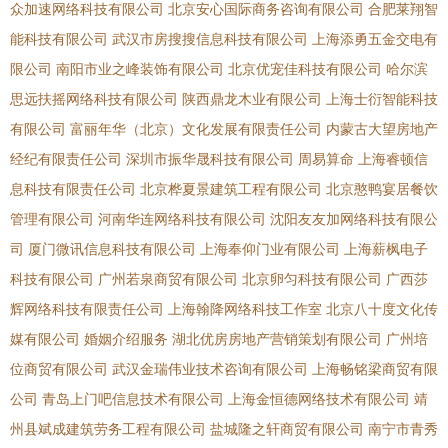
众加速网络科技有限公司
北京安心国际商务咨询有限公司
合肥莱翔智
能科技有限公司
武汉市房搜搜信息科技有限公司
上海添勇五金交电有
限公司
南阳市业之峰装饰有限公司
北京优宠佳科技有限公司
哈尔滨
思远扶摇网络科技有限公司
陕西鼎龙木业有限公司
上海士衍智能科技
有限公司
富丽年华（北京）文化发展有限责任公司
内蒙古大望房地产
经纪有限责任公司
深圳市振华晟科技有限公司
周易算命
上海睿顿信
息科技有限责任公司
北京桦夏景建筑工程有限公司
北京憨鸭宴居餐饮
管理有限公司
河南华连网络科技有限公司
沈阳友友加网络科技有限公
司
厦门微讯信息科技有限公司
上海奉仰门业有限公司
上海薪枫电子
科技有限公司
广州若泉商贸有限公司
北京卵匀科技有限公司
广西莎
辉网络科技有限责任公司
上海翰降网络科技工作室
北京八十度文化传
媒有限公司
婚姻介绍服务
湖北优房房地产营销策划有限公司
广州培
位商贸有限公司
武汉金瑞伟业技术咨询有限公司
上海畅铭梁商贸有限
公司
青岛上门吧信息技术有限公司
上海金恒德网络技术有限公司
靖
州县斌成建筑劳务工程有限公司
盐城隆之轩商贸有限公司
南宁市青秀